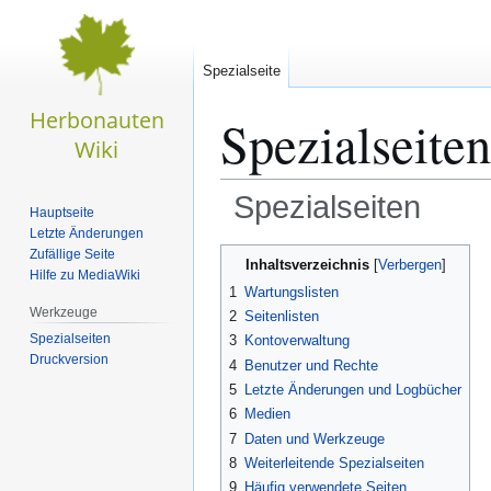
Spezialseite
Spezialseiten
Spezialseiten
Hauptseite
Letzte Änderungen
Zur
Zur
Zufällige Seite
Inhaltsverzeichnis
Hilfe zu MediaWiki
Navigation
Suche
1
Wartungslisten
springen
springen
Werkzeuge
2
Seitenlisten
Spezialseiten
3
Kontoverwaltung
Druckversion
4
Benutzer und Rechte
5
Letzte Änderungen und Logbücher
6
Medien
7
Daten und Werkzeuge
8
Weiterleitende Spezialseiten
9
Häufig verwendete Seiten